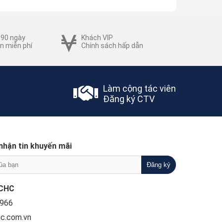
 90 ngày
Khách VIP
n miễn phí
Chính sách hấp dẫn
Làm cộng tác viên
Đăng ký CTV
nhận tin khuyến mãi
CHC
966
c.com.vn