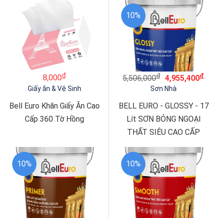
10%
đ
đ
đ
8,000
5,506,000
4,955,400
Giấy ăn & Vệ Sinh
Sơn Nhà
Bell Euro Khăn Giấy Ăn Cao
BELL EURO - GLOSSY - 17
Cấp 360 Tờ Hồng
Lít SƠN BÓNG NGOẠI
THẤT SIÊU CAO CẤP
10%
10%