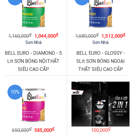
đ
đ
đ
đ
1,160,000
1,044,000
1,680,000
1,512,000
Sơn Nhà
Sơn Nhà
BELL EURO - DIAMOND - 5
BELL EURO - GLOSSY -
Lít SƠN BÓNG NỘITHẤT
5Lít SƠN BÓNG NGOẠI
SIÊU CAO CẤP
THẤT SIÊU CAO CẤP
10%
đ
đ
đ
650,000
585,000
100,000