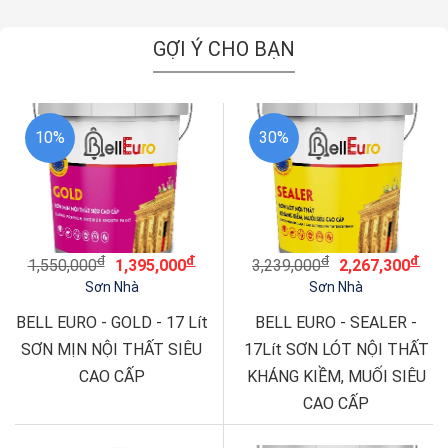
GỢI Ý CHO BẠN
10%
30%
đ
đ
đ
đ
1,550,000
1,395,000
3,239,000
2,267,300
Sơn Nhà
Sơn Nhà
BELL EURO - GOLD - 17 Lít
BELL EURO - SEALER -
SƠN MỊN NỘI THẤT SIÊU
17Lít SƠN LÓT NỘI THẤT
CAO CẤP
KHÁNG KIỀM, MUỐI SIÊU
CAO CẤP