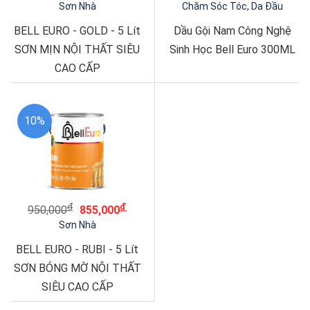
Sơn Nhà
Chăm Sóc Tóc, Da Đầu
BELL EURO - GOLD - 5 Lít
Dầu Gội Nam Công Nghệ
SƠN MỊN NỘI THẤT SIÊU
Sinh Học Bell Euro 300ML
CAO CẤP
10%
đ
đ
950,000
855,000
Sơn Nhà
BELL EURO - RUBI - 5 Lít
SƠN BÓNG MỜ NỘI THẤT
SIÊU CAO CẤP