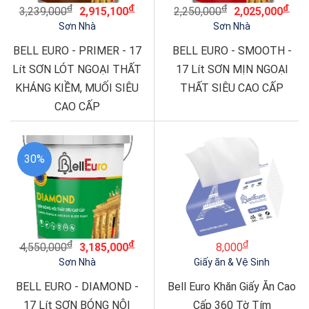
đ
đ
đ
đ
3,239,000
2,915,100
2,250,000
2,025,000
Sơn Nhà
Sơn Nhà
BELL EURO - PRIMER - 17
BELL EURO - SMOOTH -
Lít SƠN LÓT NGOẠI THẤT
17 Lít SƠN MỊN NGOẠI
KHÁNG KIỀM, MUỐI SIÊU
THẤT SIÊU CAO CẤP
CAO CẤP
30%
đ
đ
đ
4,550,000
3,185,000
8,000
Sơn Nhà
Giấy ăn & Vệ Sinh
BELL EURO - DIAMOND -
Bell Euro Khăn Giấy Ăn Cao
17 Lít SƠN BÓNG NỘI
Cấp 360 Tờ Tím