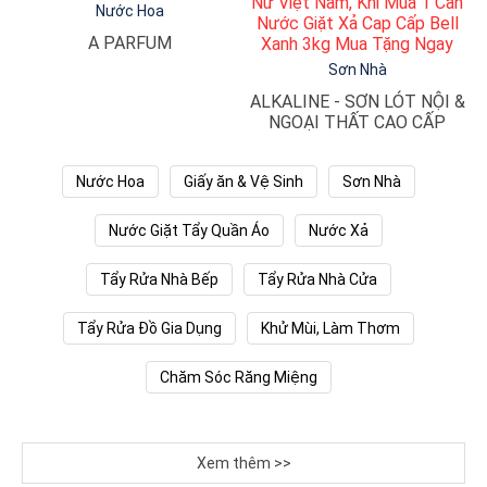
Nữ Việt Nam, Khi Mua 1 Can
N
Nước Hoa
Nước Giặt Xả Cap Cấp Bell
A PARFUM
Xanh 3kg Mua Tặng Ngay
T
Sơn Nhà
ALKALINE - SƠN LÓT NỘI &
A
NGOẠI THẤT CAO CẤP
Nước Hoa
Giấy ăn & Vệ Sinh
Sơn Nhà
Nước Giặt Tẩy Quần Áo
Nước Xả
Tẩy Rửa Nhà Bếp
Tẩy Rửa Nhà Cửa
Tẩy Rửa Đồ Gia Dụng
Khử Mùi, Làm Thơm
Chăm Sóc Răng Miệng
Xem thêm >>