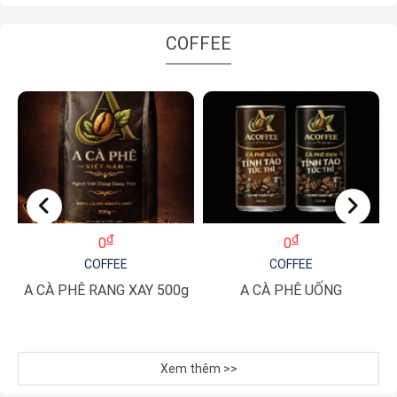
COFFEE
đ
đ
0
0
COFFEE
COFFEE
I
A CÀ PHÊ RANG XAY 500g
A CÀ PHÊ UỐNG
Xem thêm >>