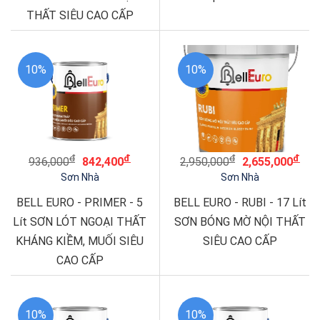
THẤT SIÊU CAO CẤP
10%
10%
đ
đ
đ
đ
936,000
842,400
2,950,000
2,655,000
Sơn Nhà
Sơn Nhà
BELL EURO - PRIMER - 5
BELL EURO - RUBI - 17 Lít
Lít SƠN LÓT NGOẠI THẤT
SƠN BÓNG MỜ NỘI THẤT
KHÁNG KIỀM, MUỐI SIÊU
SIÊU CAO CẤP
CAO CẤP
10%
10%