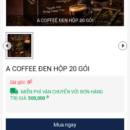
A COFFEE ĐEN HỘP 20 GÓI
A COFFEE ĐEN HỘP 20 GÓI
đ
Giá gốc:
0
MIỄN PHÍ VẬN CHUYỂN VỚI ĐƠN HÀNG
Đ
TRỊ GIÁ:
500,000
Mua ngay