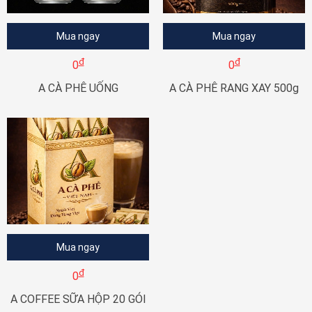
Mua ngay
Mua ngay
đ
đ
0
0
A CÀ PHÊ UỐNG
A CÀ PHÊ RANG XAY 500g
Mua ngay
đ
0
A COFFEE SỮA HỘP 20 GÓI