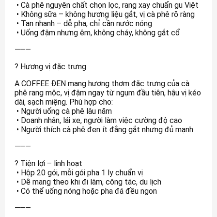
• Cà phê nguyên chất chọn lọc, rang xay chuẩn gu Việt
• Không sữa – không hương liệu gắt, vị cà phê rõ ràng
• Tan nhanh – dễ pha, chỉ cần nước nóng
• Uống đậm nhưng êm, không cháy, không gắt cổ
⸻
? Hương vị đặc trưng
A COFFEE ĐEN mang hương thơm đặc trưng của cà
phê rang mộc, vị đậm ngay từ ngụm đầu tiên, hậu vị kéo
dài, sạch miệng. Phù hợp cho:
• Người uống cà phê lâu năm
• Doanh nhân, lái xe, người làm việc cường độ cao
• Người thích cà phê đen ít đắng gắt nhưng đủ mạnh
⸻
? Tiện lợi – linh hoạt
• Hộp 20 gói, mỗi gói pha 1 ly chuẩn vị
• Dễ mang theo khi đi làm, công tác, du lịch
• Có thể uống nóng hoặc pha đá đều ngon
⸻