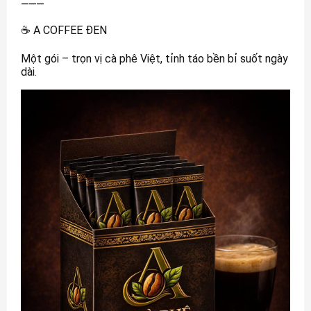
⸻
☕ A COFFEE ĐEN
Một gói – trọn vị cà phê Việt, tỉnh táo bền bỉ suốt ngày
dài.