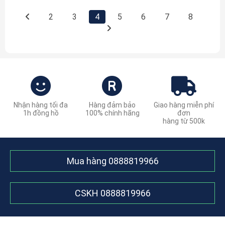
2
3
4
5
6
7
8
Nhận hàng tối đa
Hàng đảm bảo
Giao hàng miễn phí
1h đồng hồ
100% chính hãng
đơn
hàng từ 500k
Mua hàng
0888819966
CSKH
0888819966