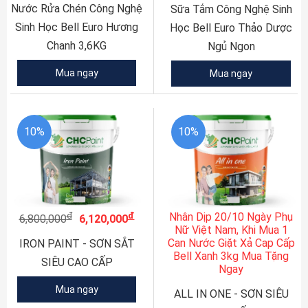
Nước Rửa Chén Công Nghệ
Sữa Tắm Công Nghệ Sinh
Sinh Học Bell Euro Hương
Học Bell Euro Thảo Dược
Chanh 3,6KG
Ngủ Ngon
Mua ngay
Mua ngay
10%
10%
đ
đ
Nhân Dịp 20/10 Ngày Phụ
6,800,000
6,120,000
Nữ Việt Nam, Khi Mua 1
Can Nước Giặt Xả Cap Cấp
IRON PAINT - SƠN SẮT
Bell Xanh 3kg Mua Tặng
SIÊU CAO CẤP
Ngay
Mua ngay
ALL IN ONE - SƠN SIÊU