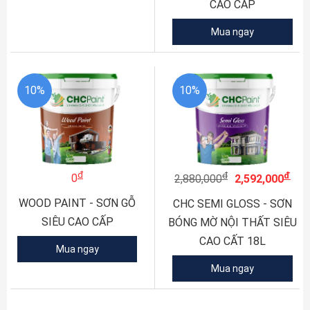
CAO CẤP
Mua ngay
10%
10%
đ
đ
đ
0
2,880,000
2,592,000
WOOD PAINT - SƠN GỖ
CHC SEMI GLOSS - SƠN
SIÊU CAO CẤP
BÓNG MỜ NỘI THẤT SIÊU
CAO CẤT 18L
Mua ngay
Mua ngay