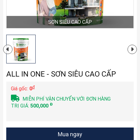
SƠN SIÊU CAO CẤP
ALL IN ONE - SƠN SIÊU CAO CẤP
đ
Giá gốc:
0
MIỄN PHÍ VẬN CHUYỂN VỚI ĐƠN HÀNG
Đ
TRỊ GIÁ:
500,000
Mua ngay