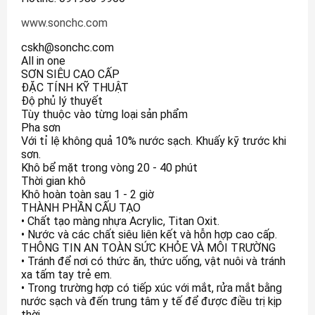
www.sonchc.com
cskh@sonchc.com
All in one
SƠN SIÊU CAO CẤP
ĐẶC TÍNH KỸ THUẬT
Độ phủ lý thuyết
Tùy thuộc vào từng loại sản phẩm
Pha sơn
Với tỉ lệ không quả 10% nước sạch. Khuấy kỹ trước khi
sơn.
Khô bể mặt trong vòng 20 - 40 phút
Thời gian khô
Khô hoàn toàn sau 1 - 2 giờ
THÀNH PHẦN CẤU TẠO
• Chất tạo màng nhựa Acrylic, Titan Oxit.
• Nước và các chất siêu liên kết và hỗn hợp cao cấp.
THÔNG TIN AN TOÀN SỨC KHỎE VÀ MÔI TRƯỜNG
• Tránh để nơi có thức ăn, thức uống, vật nuôi và tránh
xa tấm tay trẻ em.
• Trong trường hợp có tiếp xúc với mắt, rửa mắt bằng
nước sạch và đến trung tâm y tế để được điều trị kịp
thời.