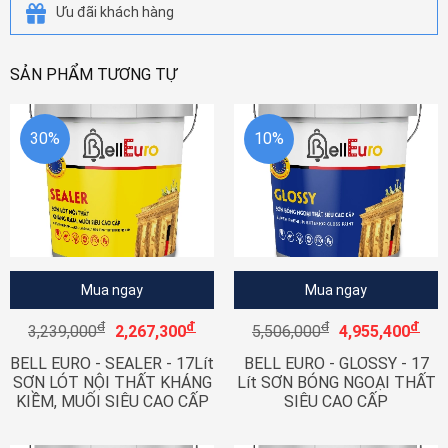
Ưu đãi khách hàng
SẢN PHẨM TƯƠNG TỰ
30%
10%
Mua ngay
Mua ngay
đ
đ
đ
đ
3,239,000
2,267,300
5,506,000
4,955,400
BELL EURO - SEALER - 17Lít
BELL EURO - GLOSSY - 17
SƠN LÓT NỘI THẤT KHÁNG
Lít SƠN BÓNG NGOẠI THẤT
KIỀM, MUỐI SIÊU CAO CẤP
SIÊU CAO CẤP