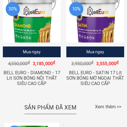
30%
10%
Mua ngay
Mua ngay
đ
đ
đ
đ
4,550,000
3,185,000
3,950,000
3,555,000
BELL EURO - DIAMOND - 17
BELL EURO - SATIN 17 Lít
Lít SƠN BÓNG NỘI THẤT
SƠN BÓNG MỜ NGOẠI THẤT
SIÊU CAO CẤP
SIÊU CAO CẤP
SẢN PHẨM ĐÃ XEM
Xem thêm >>