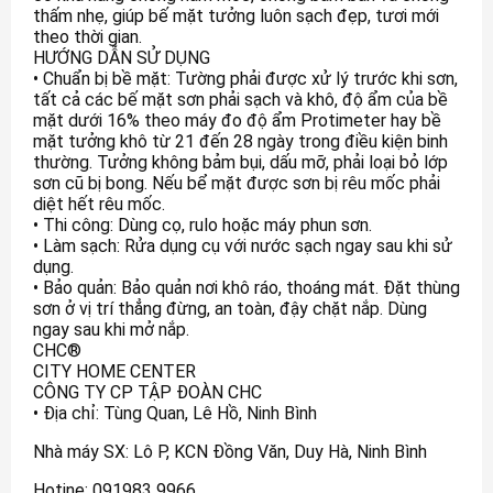
thấm nhẹ, giúp bế mặt tưởng luôn sạch đẹp, tươi mới
theo thời gian.
HƯỚNG DẪN SỬ DỤNG
• Chuẩn bị bề mặt: Tường phải được xử lý trước khi sơn,
tất cả các bế mặt sơn phải sạch và khô, độ ẩm của bề
mặt dưới 16% theo máy đo độ ẩm Protimeter hay bề
mặt tưởng khô từ 21 đến 28 ngày trong điều kiện binh
thường. Tưởng không bảm bụi, dấu mỡ, phải loại bỏ lớp
sơn cũ bị bong. Nếu bể mặt được sơn bị rêu mốc phải
diệt hết rêu mốc.
• Thi công: Dùng cọ, rulo hoặc máy phun sơn.
• Làm sạch: Rửa dụng cụ với nước sạch ngay sau khi sử
dụng.
• Bảo quản: Bảo quản nơi khô ráo, thoáng mát. Đặt thùng
sơn ở vị trí thẳng đừng, an toàn, đậy chặt nắp. Dùng
ngay sau khi mở nắp.
CHC®
CITY HOME CENTER
CÔNG TY CP TẬP ĐOÀN CHC
• Địa chỉ: Tùng Quan, Lê Hồ, Ninh Bình
Nhà máy SX: Lô P, KCN Đồng Văn, Duy Hà, Ninh Bình
Hotine: 091983 9966