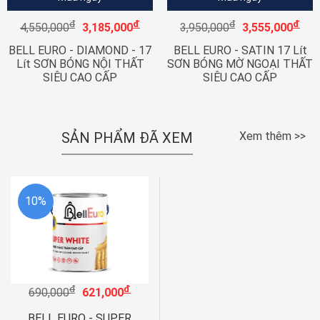
đ
đ
đ
đ
4,550,000
3,185,000
3,950,000
3,555,000
BELL EURO - DIAMOND - 17
BELL EURO - SATIN 17 Lít
Lít SƠN BÓNG NỘI THẤT
SƠN BÓNG MỜ NGOẠI THẤT
SIÊU CAO CẤP
SIÊU CAO CẤP
SẢN PHẨM ĐÃ XEM
Xem thêm >>
10%
đ
đ
690,000
621,000
BELL EURO - SUPER