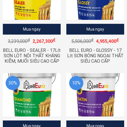
Mua ngay
Mua ngay
đ
đ
đ
đ
3,239,000
2,267,300
5,506,000
4,955,400
BELL EURO - SEALER - 17Lít
BELL EURO - GLOSSY - 17
SƠN LÓT NỘI THẤT KHÁNG
Lít SƠN BÓNG NGOẠI THẤT
KIỀM, MUỐI SIÊU CAO CẤP
SIÊU CAO CẤP
30%
10%
Mua ngay
Mua ngay