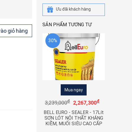
Ưu đãi khách hàng
SẢN PHẨM TƯƠNG TỰ
ào giỏ hàng
30%
Mua ngay
đ
đ
3,239,000
2,267,300
BELL EURO - SEALER - 17Lít
SƠN LÓT NỘI THẤT KHÁNG
KIỀM, MUỐI SIÊU CAO CẤP