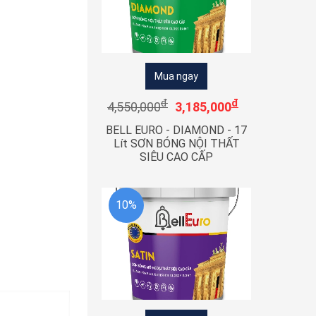
Mua ngay
đ
đ
4,550,000
3,185,000
BELL EURO - DIAMOND - 17
Lít SƠN BÓNG NỘI THẤT
SIÊU CAO CẤP
10%