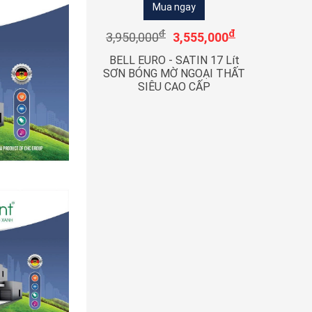
Mua ngay
đ
đ
3,950,000
3,555,000
BELL EURO - SATIN 17 Lít
SƠN BÓNG MỜ NGOẠI THẤT
SIÊU CAO CẤP