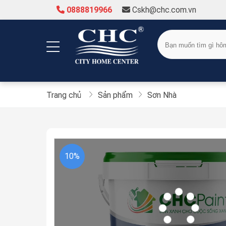
0888819966
Cskh@chc.com.vn
Trang chủ
Sản phẩm
Sơn Nhà
10%