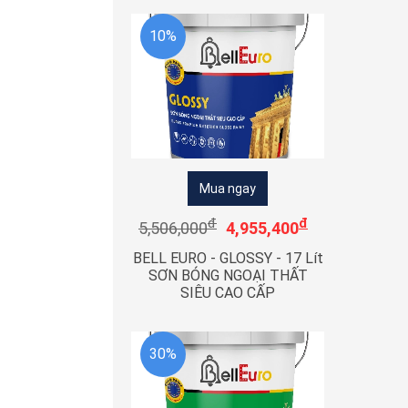
10%
Mua ngay
đ
đ
5,506,000
4,955,400
BELL EURO - GLOSSY - 17 Lít
SƠN BÓNG NGOẠI THẤT
SIÊU CAO CẤP
30%