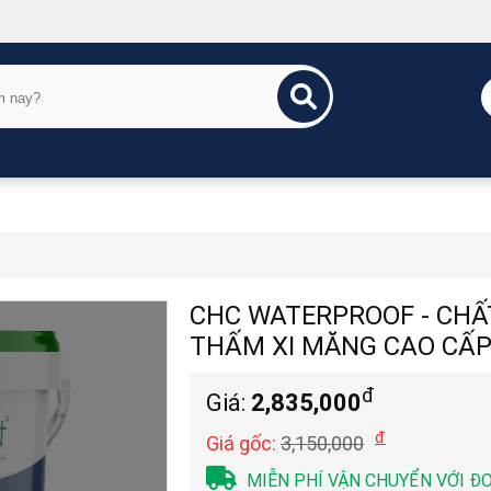
CHC WATERPROOF - CH
THẤM XI MĂNG CAO CẤP
đ
Giá:
2,835,000
đ
Giá gốc:
3,150,000
MIỄN PHÍ VẬN CHUYỂN VỚI Đ