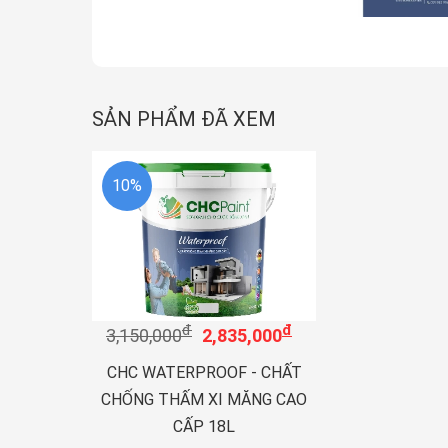
SẢN PHẨM ĐÃ XEM
10%
đ
đ
3,150,000
2,835,000
CHC WATERPROOF - CHẤT
CHỐNG THẤM XI MĂNG CAO
CẤP 18L