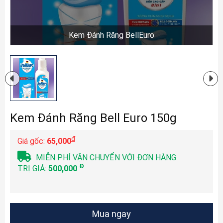
Kem Đánh Răng BellEuro
Kem Đánh Răng Bell Euro 150g
đ
Giá gốc:
65,000
MIỄN PHÍ VẬN CHUYỂN VỚI ĐƠN HÀNG
Đ
TRỊ GIÁ:
500,000
Mua ngay