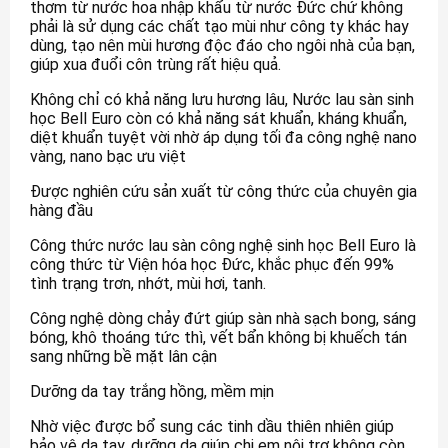
thơm từ nước hoa nhập khẩu từ nước Đức chứ không
phải là sử dụng các chất tạo mùi như công ty khác hay
dùng, tạo nên mùi hương độc đáo cho ngôi nhà của bạn,
giúp xua đuổi côn trùng rất hiệu quả.
Không chỉ có khả năng lưu hương lâu, Nước lau sàn sinh
học Bell Euro còn có khả năng sát khuẩn, kháng khuẩn,
diệt khuẩn tuyệt vời nhờ áp dụng tối đa công nghệ nano
vàng, nano bạc ưu việt
Được nghiên cứu sản xuất từ công thức của chuyên gia
hàng đầu
Công thức nước lau sàn công nghệ sinh học Bell Euro là
công thức từ Viện hóa học Đức, khắc phục đến 99%
tình trạng trơn, nhớt, mùi hơi, tanh.
Công nghệ dòng chảy đứt giúp sàn nhà sạch bong, sáng
bóng, khô thoáng tức thì, vết bẩn không bị khuếch tán
sang những bề mặt lân cận
Dưỡng da tay trắng hồng, mềm mịn
Nhờ việc được bổ sung các tinh dầu thiên nhiên giúp
bảo vệ da tay, dưỡng da giúp chị em nội trợ không còn