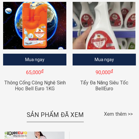
Mua ngay
Mua ngay
đ
đ
65,000
90,000
Thông Cống Công Nghệ Sinh
Tẩy Đa Năng Siêu Tốc
Học Bell Euro 1KG
BellEuro
SẢN PHẨM ĐÃ XEM
Xem thêm >>