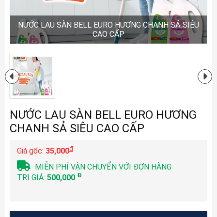
NƯỚC LAU SÀN BELL EURO HƯƠNG CHANH SẢ SIÊU
CAO CẤP
NƯỚC LAU SÀN BELL EURO HƯƠNG
CHANH SẢ SIÊU CAO CẤP
đ
Giá gốc:
35,000
MIỄN PHÍ VẬN CHUYỂN VỚI ĐƠN HÀNG
Đ
TRỊ GIÁ:
500,000