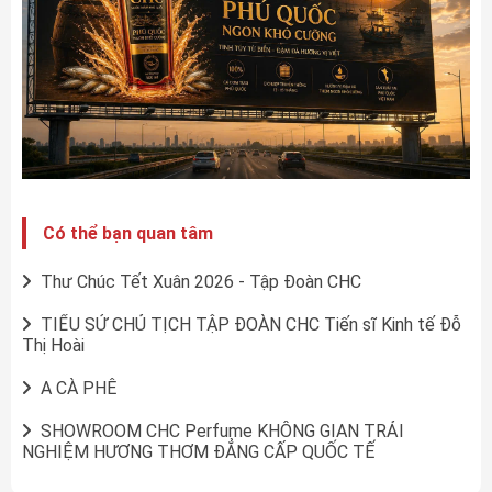
Có thể bạn quan tâm
Thư Chúc Tết Xuân 2026 - Tập Đoàn CHC
TIỂU SỬ CHỦ TỊCH TẬP ĐOÀN CHC Tiến sĩ Kinh tế Đỗ
Thị Hoài
A CÀ PHÊ
SHOWROOM CHC Perfume KHÔNG GIAN TRẢI
NGHIỆM HƯƠNG THƠM ĐẲNG CẤP QUỐC TẾ