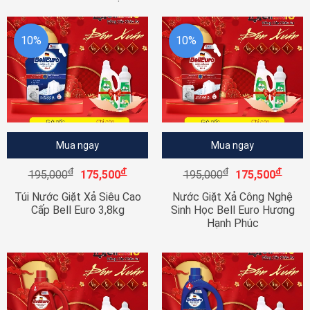
10%
10%
Mua ngay
Mua ngay
đ
đ
đ
đ
195,000
175,500
195,000
175,500
Túi Nước Giặt Xả Siêu Cao
Nước Giặt Xả Công Nghệ
Cấp Bell Euro 3,8kg
Sinh Học Bell Euro Hương
Hạnh Phúc