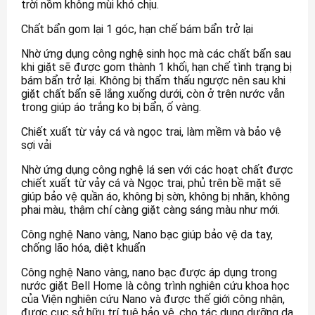
trời nồm không mùi khó chịu.
Chất bẩn gom lại 1 góc, hạn chế bám bẩn trở lại
Nhờ ứng dụng công nghệ sinh học mà các chất bẩn sau
khi giặt sẽ được gom thành 1 khối, hạn chế tình trạng bị
bám bẩn trở lại. Không bị thẩm thấu ngược nên sau khi
giặt chất bẩn sẽ lắng xuống dưới, còn ở trên nước vẫn
trong giúp áo trắng ko bị bẩn, ố vàng.
Chiết xuất từ vảy cá và ngọc trai, làm mềm và bảo vệ
sợi vải
Nhờ ứng dụng công nghệ lá sen với các hoạt chất được
chiết xuất từ vảy cá và Ngọc trai, phủ trên bề mặt sẽ
giúp bảo vệ quần áo, không bị sờn, không bị nhăn, không
phai màu, thậm chí càng giặt càng sáng màu như mới.
Công nghệ Nano vàng, Nano bạc giúp bảo vệ da tay,
chống lão hóa, diệt khuẩn
Công nghệ Nano vàng, nano bạc được áp dụng trong
nước giặt Bell Home là công trình nghiên cứu khoa học
của Viện nghiên cứu Nano và được thế giới công nhận,
được cục sở hữu trí tuệ bảo vệ, cho tác dụng dưỡng da