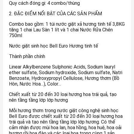
Quy cách đóng gi: 4 combo/thùng
2. ĐẶC ĐIỂM NỔI BẬT CỦA CÁC SẢN PHẨM
Combo bao gồm: 1 túi nước giặt xả hương tinh tế 3,8KG
tặng 1 chai Lau Sàn 1 lít và 1 chai Nước Rửa Chén
750ml
Nước giặt sinh học Bell Euro Hương tinh tế
Thành phần chính
Linear Alkylbenzene Sulphonic Acids, Sodium lauryl
ether sulfate, Sodium hydroxide, Sodium sulfate, Natri
Benzoate, Hydroxypropyl Cellulose, Hương thơm (Bồ
Hòn, Nước Hoa…), Color…
Chiết xuất từ 20 đến 30 loại hương hoa trái quả, tạo
nên tầng tầng lớp lớp hương
Mỗi hương thơm trong nước giặt công nghệ sinh học
Bell Euro được chiết xuất từ 20 đến 30 loại hương hoa
trái quả và tạo nên tầng tầng lớp lớp hương. Có thể
cảm nhận được mùi hoa lan, hoa hồng, hoa huệ, hoa oải
hương rồi hoa đào và các loại hoa trong cùng 1 sản