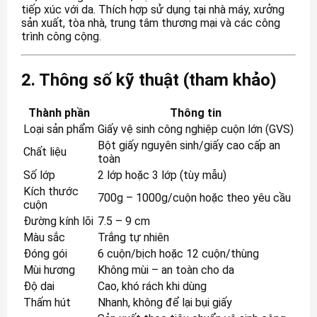
tiếp xúc với da. Thích hợp sử dụng tại nhà máy, xưởng
sản xuất, tòa nhà, trung tâm thương mại và các công
trình công cộng.
2. Thông số kỹ thuật (tham khảo)
Thành phần
Thông tin
Loại sản phẩm
Giấy vệ sinh công nghiệp cuộn lớn (GVS)
Bột giấy nguyên sinh/giấy cao cấp an
Chất liệu
toàn
Số lớp
2 lớp hoặc 3 lớp (tùy mẫu)
Kích thước
700g – 1000g/cuộn hoặc theo yêu cầu
cuộn
Đường kính lõi
7.5 – 9 cm
Màu sắc
Trắng tự nhiên
Đóng gói
6 cuộn/bịch hoặc 12 cuộn/thùng
Mùi hương
Không mùi – an toàn cho da
Độ dai
Cao, khó rách khi dùng
Thấm hút
Nhanh, không để lại bụi giấy