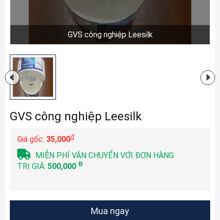
GVS công nghiệp Leesilk
GVS công nghiệp Leesilk
đ
Giá gốc:
35,000
MIỄN PHÍ VẬN CHUYỂN VỚI ĐƠN HÀNG
Đ
TRỊ GIÁ:
500,000
Mua ngay