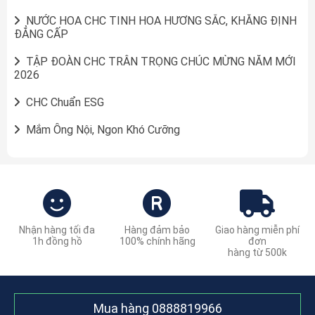
NƯỚC HOA CHC TINH HOA HƯƠNG SẮC, KHẲNG ĐỊNH
ĐẲNG CẤP
TẬP ĐOÀN CHC TRÂN TRỌNG CHÚC MỪNG NĂM MỚI
2026
CHC Chuẩn ESG
Mắm Ông Nội, Ngon Khó Cưỡng
Nhận hàng tối đa
Hàng đảm bảo
Giao hàng miễn phí
1h đồng hồ
100% chính hãng
đơn
hàng từ 500k
Mua hàng
0888819966