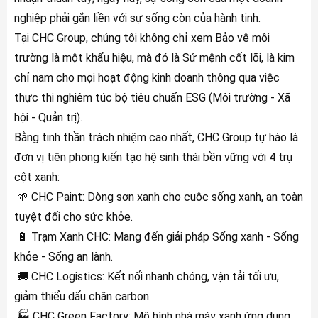
nghiệp phải gắn liền với sự sống còn của hành tinh.
Tại CHC Group, chúng tôi không chỉ xem Bảo vệ môi
trường là một khẩu hiệu, mà đó là Sứ mệnh cốt lõi, là kim
chỉ nam cho mọi hoạt động kinh doanh thông qua việc
thực thi nghiêm túc bộ tiêu chuẩn ESG (Môi trường - Xã
hội - Quản trị).
Bằng tinh thần trách nhiệm cao nhất, CHC Group tự hào là
đơn vị tiên phong kiến tạo hệ sinh thái bền vững với 4 trụ
cột xanh:
🌱 CHC Paint: Dòng sơn xanh cho cuộc sống xanh, an toàn
tuyệt đối cho sức khỏe.
🔋 Trạm Xanh CHC: Mang đến giải pháp Sống xanh - Sống
khỏe - Sống an lành.
🚚 CHC Logistics: Kết nối nhanh chóng, vận tải tối ưu,
giảm thiểu dấu chân carbon.
🏭 CHC Green Factory: Mô hình nhà máy xanh ứng dụng