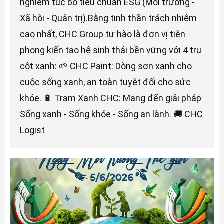
nghiêm túc bộ tiêu chuẩn ESG (Môi trường -
Xã hội - Quản trị).Bằng tinh thần trách nhiệm
cao nhất, CHC Group tự hào là đơn vị tiên
phong kiến tạo hệ sinh thái bền vững với 4 trụ
cột xanh: 🌱 CHC Paint: Dòng sơn xanh cho
cuộc sống xanh, an toàn tuyệt đối cho sức
khỏe. 🔋 Trạm Xanh CHC: Mang đến giải pháp
Sống xanh - Sống khỏe - Sống an lành. 🚚 CHC
Logist