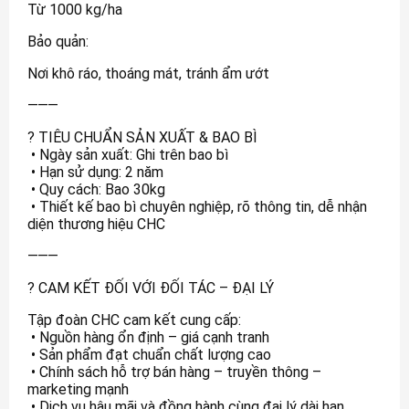
Từ 1000 kg/ha
Bảo quản:
Nơi khô ráo, thoáng mát, tránh ẩm ướt
⸻
? TIÊU CHUẨN SẢN XUẤT & BAO BÌ
• Ngày sản xuất: Ghi trên bao bì
• Hạn sử dụng: 2 năm
• Quy cách: Bao 30kg
• Thiết kế bao bì chuyên nghiệp, rõ thông tin, dễ nhận
diện thương hiệu CHC
⸻
? CAM KẾT ĐỐI VỚI ĐỐI TÁC – ĐẠI LÝ
Tập đoàn CHC cam kết cung cấp:
• Nguồn hàng ổn định – giá cạnh tranh
• Sản phẩm đạt chuẩn chất lượng cao
• Chính sách hỗ trợ bán hàng – truyền thông –
marketing mạnh
• Dịch vụ hậu mãi và đồng hành cùng đại lý dài hạn