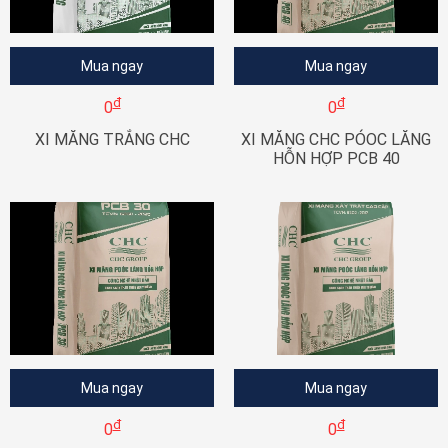
Mua ngay
Mua ngay
đ
đ
0
0
XI MĂNG TRẮNG CHC
XI MĂNG CHC PÓOC LĂNG
HỖN HỢP PCB 40
Mua ngay
Mua ngay
đ
đ
0
0