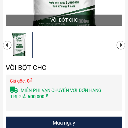
VÔI BỘT CHC
VÔI BỘT CHC
đ
Giá gốc:
0
MIỄN PHÍ VẬN CHUYỂN VỚI ĐƠN HÀNG
Đ
TRỊ GIÁ:
500,000
Mua ngay