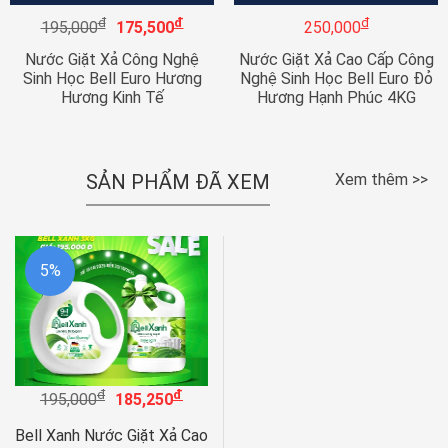
đ
đ
đ
195,000
175,500
250,000
Nước Giặt Xả Công Nghệ
Nước Giặt Xả Cao Cấp Công
Sinh Học Bell Euro Hương
Nghệ Sinh Học Bell Euro Đỏ
Hương Kinh Tế
Hương Hạnh Phúc 4KG
SẢN PHẨM ĐÃ XEM
Xem thêm >>
5%
đ
đ
195,000
185,250
Bell Xanh Nước Giặt Xả Cao