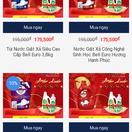
Mua ngay
Mua ngay
đ
đ
đ
đ
195,000
175,500
195,000
175,500
Túi Nước Giặt Xả Siêu Cao
Nước Giặt Xả Công Nghệ
Cấp Bell Euro 3,8kg
Sinh Học Bell Euro Hương
Hạnh Phúc
10%
Mua ngay
Mua ngay