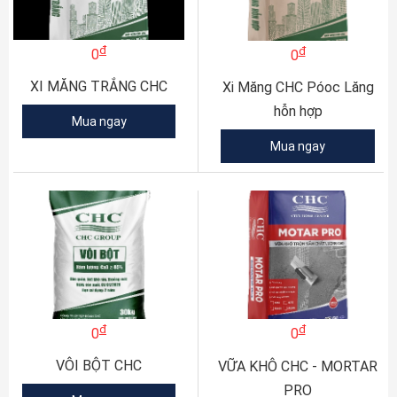
đ
đ
0
0
XI MĂNG TRẮNG CHC
Xi Măng CHC Póoc Lăng
hỗn hợp
Mua ngay
Mua ngay
đ
đ
0
0
VÔI BỘT CHC
VỮA KHÔ CHC - MORTAR
PRO