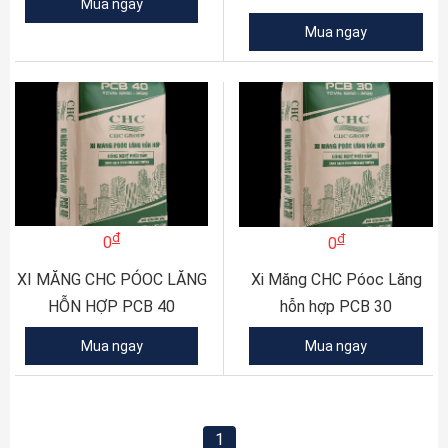
Mua ngay
Mua ngay
đ
đ
0
0
XI MĂNG CHC PÓOC LĂNG
Xi Măng CHC Póoc Lăng
HỖN HỢP PCB 40
hỗn hợp PCB 30
Mua ngay
Mua ngay
1